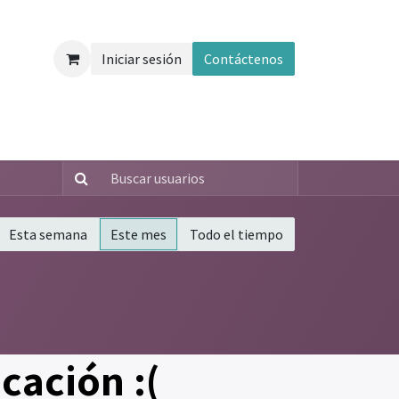
Iniciar sesión
Contáctenos
Esta semana
Este mes
Todo el tiempo
cación :(