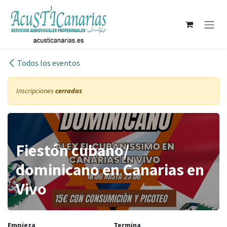
Ir al contenido
Todos los eventos
Inscripciones
cerradas
Fiestón cubano/
dominicano en Canarias en
Vivo
Empieza
Termina